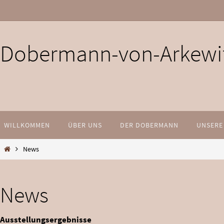
Skip
to
content
Dobermann-von-Arkewi
Skip
WILLKOMMEN
ÜBER UNS
DER DOBERMANN
UNSERE
to
content
Home
News
News
Ausstellungsergebnisse